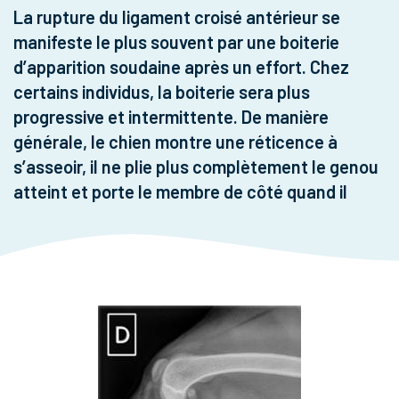
La rupture du ligament croisé antérieur se
manifeste le plus souvent par une boiterie
d’apparition soudaine après un effort. Chez
certains individus, la boiterie sera plus
progressive et intermittente. De manière
générale, le chien montre une réticence à
s’asseoir, il ne plie plus complètement le genou
atteint et porte le membre de côté quand il
s’assoit. Les deux genoux peuvent être
atteints en même temps, alors la pathologie
peut aller jusqu’à entraîner une incapacité à se
relever, évoquant erronément un problème
neurologique. Compte tenu du caractère
dégénératif de cette pathologie, 50% des
chiens vus en consultation pour une rupture du
ligament croisé antérieur se cassent le