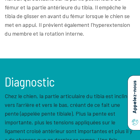
fémur et la partie antérieure du tibia. Il empêche le
tibia de glisser en avant du fémur lorsque le chien se
met en appui. Il prévient également l’hyperextension
du membre et la rotation interne.
Diagnostic
Appelez-nous
Chez le chien, la partie articulaire du tibia est inclinée
vers l’arrière et vers le bas, créant de ce fait une
pente (appelée pente tibiale). Plus la pente est
importante, plus les tensions appliquées sur le
ligament croisé antérieur sont importantes et plus il y
a de chances que ce dernier se rompe. Une fois