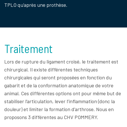
surtout si le chien est tendu ou si la rupture est
TPLO qu’après une prothèse.
partielle ou ancienne. Des examens sous
tranquilisation ou anesthésie générale seront alors
nécessaires.
Traitement
Lors de rupture du ligament croisé, le traitement est
chirurgical. Il existe différentes techniques
chirurgicales qui seront proposées en fonction du
gabarit et de la conformation anatomique de votre
animal. Ces différentes options ont pour même but de
stabiliser l’articulation, lever l’inflammation (donc la
douleur) et limiter la formation d’arthrose. Nous en
proposons 3 différentes au CHV POMMERY.